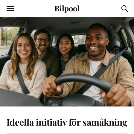
Bilpool
Ideella initiativ för samåkning