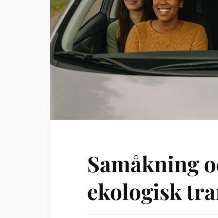
Samåkning oc
ekologisk tr