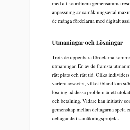
med att koordinera gemensamma resor.
anpassning av samåkningsavtal maximer
de många fördelarna med digitalt ass
Utmaningar och Lösningar
Trots de uppenbara fördelarna komm
utmaningar. En av de främsta utmaning
rätt plats och rätt tid. Olika individ
variera avsevärt, vilket ibland kan st
lösning på dessa problem är ett utöka
och betalning. Vidare kan initiativ so
gemenskap mellan deltagarna spela en 
deltagande i samåkningsprojekt.