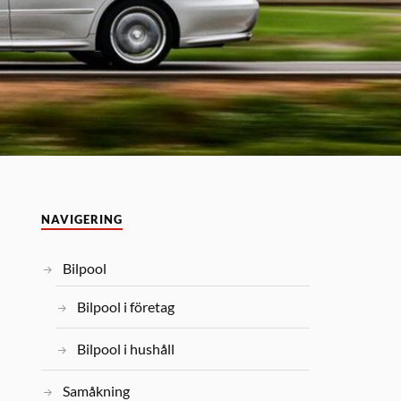
NAVIGERING
Bilpool
Bilpool i företag
Bilpool i hushåll
Samåkning