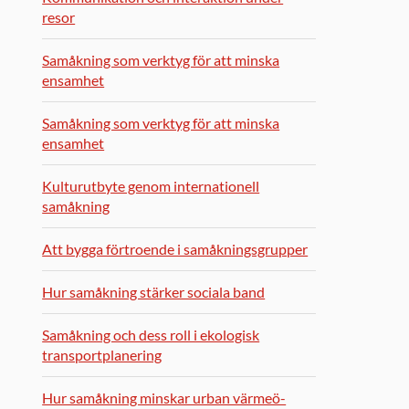
resor
Samåkning som verktyg för att minska
ensamhet
Samåkning som verktyg för att minska
ensamhet
Kulturutbyte genom internationell
samåkning
Att bygga förtroende i samåkningsgrupper
Hur samåkning stärker sociala band
Samåkning och dess roll i ekologisk
transportplanering
Hur samåkning minskar urban värmeö-