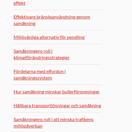
effekt
Effektivare bränsleanvändning genom
samåkning
Miljövänliga alternativ för pendling
Samåkningens roll i
klimatförändringsstrategier
Fördelarna med elfordon i
samåkningssystem
Hur samåkning minskar bullerföroreningar
Hållbara transportlösningar och samåkning
Samåkningens roll i att minska trafikens
miljöpåverkan