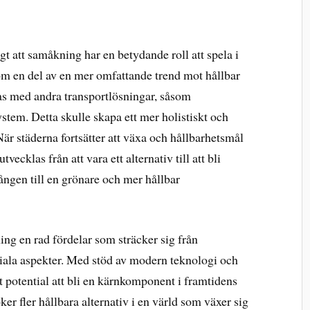
ligt att samåkning har en betydande roll att spela i
om en del av en mer omfattande trend mot hållbar
as med andra transportlösningar, såsom
ystem. Detta skulle skapa ett mer holistiskt och
är städerna fortsätter att växa och hållbarhetsmål
vecklas från att vara ett alternativ till att bli
ngen till en grönare och mer hållbar
g en rad fördelar som sträcker sig från
iala aspekter. Med stöd av modern teknologi och
 potential att bli en kärnkomponent i framtidens
öker fler hållbara alternativ i en värld som växer sig