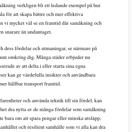
åkning verkligen bli ett ledande exempel på hur
 för att skapa bättre och mer effektiva
an vi mycket väl se en framtid där samåkning och
en snarare än undantaget.
h dess fördelar och utmaningar, se närmare på
 runt omkring dig. Många städer erbjuder nu
serade av att delta i eller starta sina egna
er kan ge värdefulla insikter och användbara
 mer hållbar transport framtid.
farenheter och använda teknik till sin fördel, kan
lhet dra nytta av de många fördelar som samåkning
te bara om att spara pengar eller minska utsläpp,
nhållet och resilient samhälle som vi alla kan dra