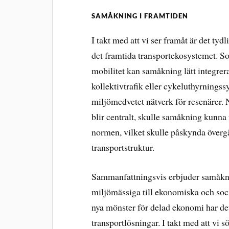
SAMÅKNING I FRAMTIDEN
I takt med att vi ser framåt är det tyd
det framtida transportekosystemet. S
mobilitet kan samåkning lätt integrer
kollektivtrafik eller cykeluthyrningss
miljömedvetet nätverk för resenärer. N
blir centralt, skulle samåkning kunna ut
normen, vilket skulle påskynda övergå
transportstruktur.
Sammanfattningsvis erbjuder samåknin
miljömässiga till ekonomiska och soc
nya mönster för delad ekonomi har det
transportlösningar. I takt med att vi s