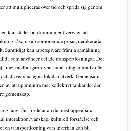
ter att multipliceras över tid och sprida sig genom
ighet, kan städer och kommuner överväga att
åkning såsom subventionerade priser, dedikerade
fält. Samtidigt kan arbetsgivare främja samåkning
tällda som använder delade transportlösningar. Det
mja mer medborgardrivna samåkningsinitiativ där
r och driver sina egna lokala nätverk. Gemensamt
kten av att uppmuntra mer kollektivt tänkande, där
örre gemenskap.
ng långt fler fördelar än de mest uppenbara.
l interaktion, vänskap, kulturell förståelse och
t en transportlösning vars inverkan kan bli