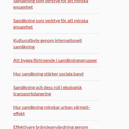
Samåkning som verktyg för att minska
ensamhet
Samåkning som verktyg för att minska
ensamhet
Kulturutbyte genom internationell
samåkning
Att bygga förtroende i samåkningsgrupper
Hur samåkning stärker sociala band
Samåkning och dess roll i ekologisk
transportplanering
Hur samåkning minskar urban värmeö-
effekt
Effektivare bränsleanvändning genom