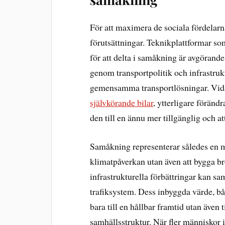
För att maximera de sociala fördelarn
förutsättningar. Teknikplattformar s
för att delta i samåkning är avgöra
genom transportpolitik och infrastruk
gemensamma transportlösningar. Vida
självkörande bilar
, ytterligare föränd
den till en ännu mer tillgänglig och a
Samåkning representerar således en m
klimatpåverkan utan även att bygga b
infrastrukturella förbättringar kan sa
trafiksystem. Dess inbyggda värde, båd
bara till en hållbar framtid utan även
samhällsstruktur. När fler människor i