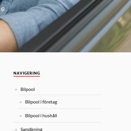
NAVIGERING
Bilpool
Bilpool i företag
Bilpool i hushåll
Samåkning