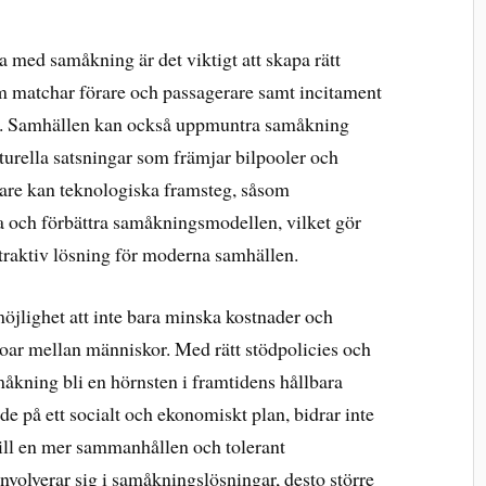
a med samåkning är det viktigt att skapa rätt
om matchar förare och passagerare samt incitament
nde. Samhällen kan också uppmuntra samåkning
turella satsningar som främjar bilpooler och
re kan teknologiska framsteg, såsom
ra och förbättra samåkningsmodellen, vilket gör
ttraktiv lösning för moderna samhällen.
öjlighet att inte bara minska kostnader och
roar mellan människor. Med rätt stödpolicies och
måkning bli en hörnsten i framtidens hållbara
e på ett socialt och ekonomiskt plan, bidrar inte
 till en mer sammanhållen och tolerant
nvolverar sig i samåkningslösningar, desto större