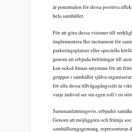
är potentialen för dessa positiva effek
hela samhället.
För att göra dessa visioner till verkl
implementera fler incitament för sam
parkeringsplatser eller speciella kör
genom att erbjuda belöningar till ans
kan också finnas utrymme för att frä
grupper i samhället själva organisera
för alla dessa tillvägagångssätt är vi
varje individ ser sin egen roll i en st
Sammanfattningsvis, erbjuder samåkni
Genom att möjliggöra och främja socia
samhällsengagemang, representerar de