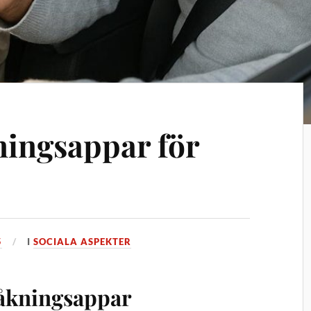
ingsappar för
5
I
SOCIALA ASPEKTER
måkningsappar