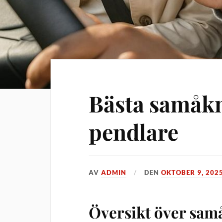
Bästa samåkn
pendlare
AV
ADMIN
DEN
OKTOBER 9, 202
Översikt över sa