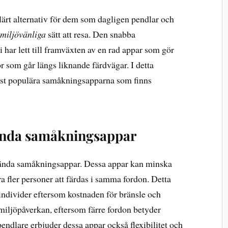
lärt alternativ för dem som dagligen pendlar och
h
miljövänliga
sätt att resa. Den snabba
har lett till framväxten av en rad appar som gör
or som går längs liknande färdvägar. I detta
est populära samåkningsapparna som finns
vända samåkningsappar
vända samåkningsappar. Dessa appar kan minska
 fler personer att färdas i samma fordon. Detta
individer eftersom kostnaden för bränsle och
miljöpåverkan, eftersom färre fordon betyder
ndlare erbjuder dessa appar också flexibilitet och