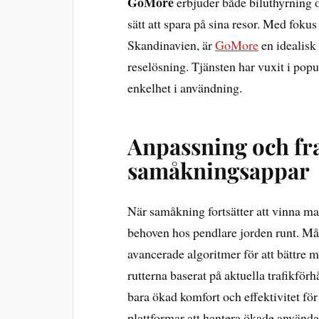
GoMore
erbjuder både biluthyrning o
sätt att spara på sina resor. Med fokus
Skandinavien, är
GoMore
en idealisk
reselösning. Tjänsten har vuxit i popu
enkelhet i användning.
Anpassning och fra
samåkningsappar
När samåkning fortsätter att vinna ma
behoven hos pendlare jorden runt. Må
avancerade algoritmer för att bättre
rutterna baserat på aktuella trafikför
bara ökad komfort och effektivitet fö
plattformar att hantera ökade använd