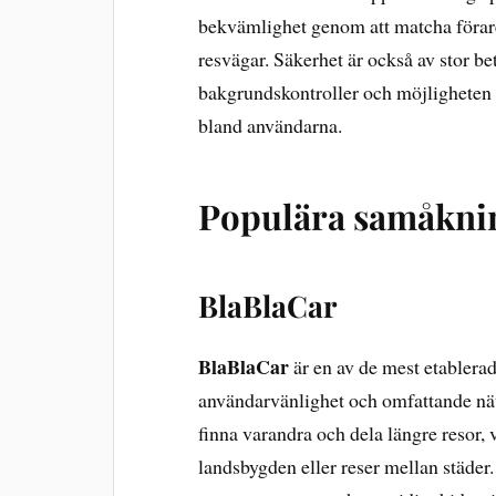
bekvämlighet genom att matcha förare
resvägar. Säkerhet är också av stor b
bakgrundskontroller och möjligheten a
bland användarna.
Populära samåknin
BlaBlaCar
BlaBlaCar
är en av de mest etablera
användarvänlighet och omfattande nätv
finna varandra och dela längre resor, 
landsbygden eller reser mellan städer