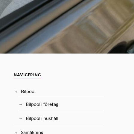
NAVIGERING
Bilpool
Bilpool i företag
Bilpool i hushåll
Samåkning