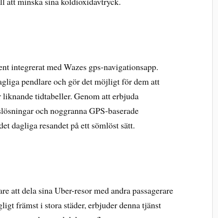
ll att minska sina koldioxidavtryck.
nt integrerat med Wazes gps-navigationsapp.
agliga pendlare och gör det möjligt för dem att
liknande tidtabeller. Genom att erbjuda
gslösningar och noggranna GPS-baserade
det dagliga resandet på ett sömlöst sätt.
are att dela sina Uber-resor med andra passagerare
gt främst i stora städer, erbjuder denna tjänst