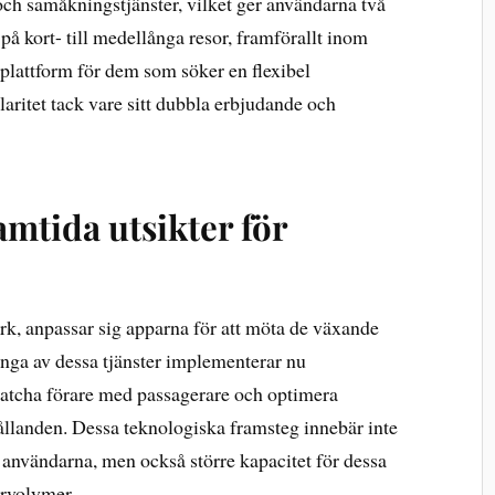
ch samåkningstjänster, vilket ger användarna två
 på kort- till medellånga resor, framförallt inom
 plattform för dem som söker en flexibel
laritet tack vare sitt dubbla erbjudande och
mtida utsikter för
rk, anpassar sig apparna för att möta de växande
nga av dessa tjänster implementerar nu
 matcha förare med passagerare och optimera
hållanden. Dessa teknologiska framsteg innebär inte
r användarna, men också större kapacitet för dessa
arvolymer.